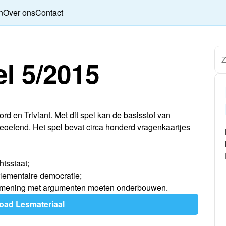
n
Over ons
Contact
l 5/2015
d en Triviant. Met dit spel kan de basisstof van
oefend. Het spel bevat circa honderd vragenkaartjes
htsstaat;
rlementaire democratie;
un mening met argumenten moeten onderbouwen.
oad Lesmateriaal