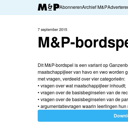
Abonneren
Archief M&P
Advertere
7 september 2015
M&P-bordspe
Dit M&P-bordspel is een variant op Ganzenbor
maatschappijleer van havo en vwo worden ge
met vragen, verdeeld over vier categorieën:
• vragen over wat maatschappijleer inhoudt;
• vragen over de basisbeginselen van de rec
• vragen over de basisbeginselen van de pa
• argumentatievragen waarin leerlingen h
Downl