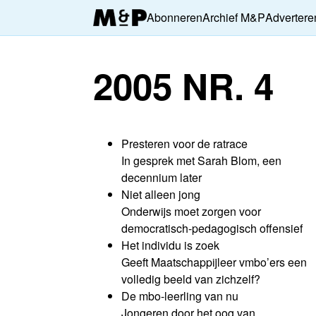
Abonneren
Archief M&P
Advertere
2005 NR. 4
Presteren voor de ratrace
In gesprek met Sarah Blom, een
decennium later
Niet alleen jong
Onderwijs moet zorgen voor
democratisch-pedagogisch offensief
Het individu is zoek
Geeft Maatschappijleer vmbo’ers een
volledig beeld van zichzelf?
De mbo-leerling van nu
Jongeren door het oog van