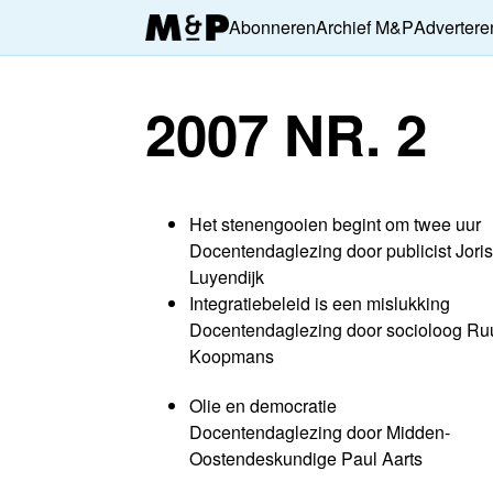
Abonneren
Archief M&P
Advertere
2007 NR. 2
Het stenengooien begint om twee uur
Docentendaglezing door publicist Joris
Luyendijk
Integratiebeleid is een mislukking
Docentendaglezing door socioloog Ru
Koopmans
Olie en democratie
Docentendaglezing door Midden-
Oostendeskundige Paul Aarts