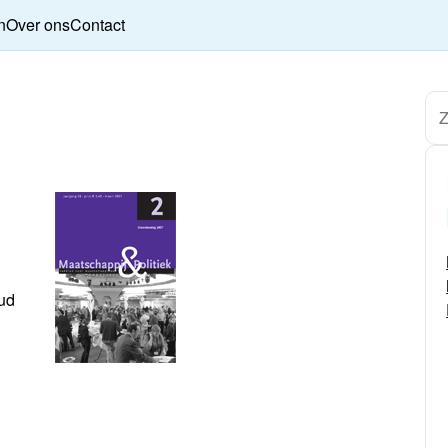
n
Over ons
Contact
ud