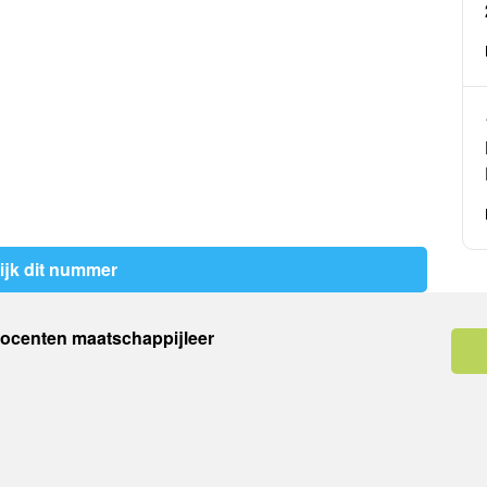
ijk dit nummer
docenten maatschappijleer