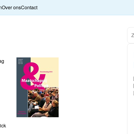
n
Over ons
Contact
ag
ick