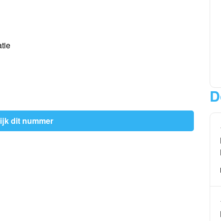
tie
D
ijk dit nummer