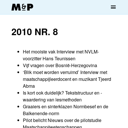
menu
2010 NR. 8
Het mooiste vak Interview met NVLM-
voorzitter Hans Teunissen
Vijf vragen over Bosnië-Herzegovina
‘Blik moet worden verruimd’ Interview met
maatschappijleerdocent en muzikant Tjeerd
Abma
Is kort ook duidelijk? Tekststructuur en -
waardering van lesmethoden
Graaiers en sinterklazen Normbesef en de
Balkenende-norm
Pilot belicht Nieuws over de pilotstudie
Maatschappijwetenschappen