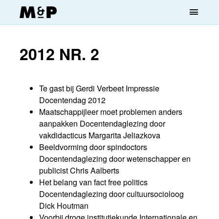
menu
2012 NR. 2
Te gast bij Gerdi Verbeet Impressie
Docentendag 2012
Maatschappijleer moet problemen anders
aanpakken Docentendaglezing door
vakdidacticus Margarita Jeliazkova
Beeldvorming door spindoctors
Docentendaglezing door wetenschapper en
publicist Chris Aalberts
Het belang van fact free politics
Docentendaglezing door cultuursocioloog
Dick Houtman
Voorbij droge institutiekunde Internationale en