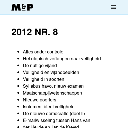
menu
2012 NR. 8
Alles onder controle
Het utopisch verlangen naar veiligheid
De nuttige vijand
Veiligheid en vijandbeelden
Veiligheid in soorten
Syllabus havo, nieuw examen
Maatschappijwetenschappen
Nieuwe poorters
Isolement biedt veiligheid
De nieuwe democratie (deel II)
E-mailwisseling tussen Hans van
der Heijde en Jan de Kievid