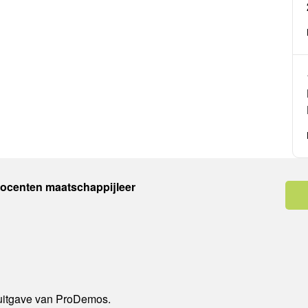
docenten maatschappijleer
 uitgave van ProDemos.