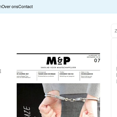
n
Over ons
Contact
E