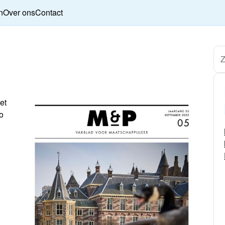
n
Over ons
Contact
et
o