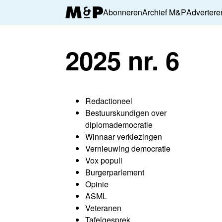
Abonneren
Archief M&P
Advertere
2025 nr. 6
Redactioneel
Bestuurskundigen over
diplomademocratie
Winnaar verkiezingen
Vernieuwing democratie
Vox populi
Burgerparlement
Opinie
ASML
Veteranen
Tafelgesprek