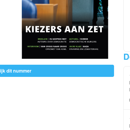
D
ijk dit nummer